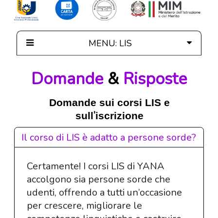
MENU: LIS
LIS
Domande
&
Risposte
Presentation
Domande sui corsi LIS e
Our LIS Courses
’
sull
iscrizione
Il corso di LIS è adatto a persone sorde?
Individual Lessons
Sensitization Course
LIS for your company
LIS Course A1-A2
Certamente! I corsi LIS di YANA
accolgono sia persone sorde che
Questions & Answers
LIS Course B1-B2
udenti, offrendo a tutti un’occasione
per crescere, migliorare le
Need help?
LIS Course C1-C2