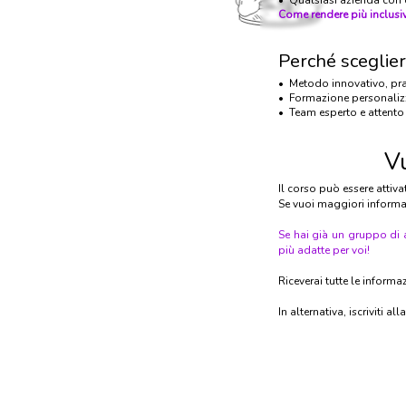
• Qualsiasi azienda con c
Come rendere più inclusivo 
Perché sceglie
• Metodo innovativo, prat
• Formazione personalizza
• Team esperto e attento 
V
Il corso può essere attiv
Se vuoi maggiori informaz
Se hai già un gruppo di 
più adatte per voi!
Riceverai tutte le informa
In alternativa, iscriviti 