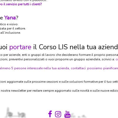
ontatto diretto con il pubblico:
il servizio per tutti i clienti?
re
Yana
?
ico e visivo.
ta per il settore.
all’inclusione.
uoi
portare
il Corso LIS nella tua azien
ato per aziende, enti o gruppi di lavoro che desiderano formare il proprio persona
ioni, preventivi personalizzati o vuoi proporre un gruppo aziendale, scrivici a:
c
almeno 5 persone interessate nella tua azienda, contattaci: possiamo pianificar
zioni aggiornate sulle prossime sessioni e sulle soluzioni formative per il tuo sett
alla nostra newsletter per restare sempre aggiornato sulle novità e sulle nuove edizio