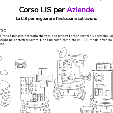
Corso LIS per
Aziende
La LIS per migliorare l’inclusione sul lavoro.
rso
di Yana è pensato per realtà che vogliono rendere i propri servizi più accessibili a
ione nei contesti di lavoro. Non è un corso completo (A1–C2), ma un percorso p
ico.