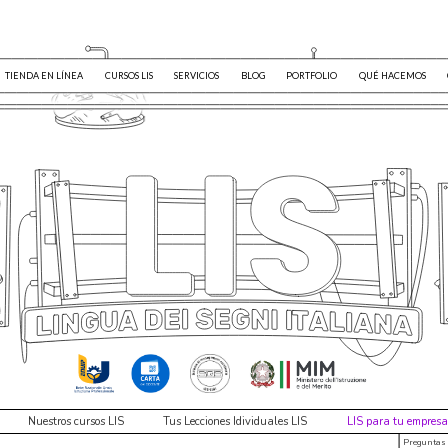
TIENDA EN LÍNEA
CURSOS LIS
SERVICIOS
BLOG
PORTFOLIO
QUÉ HACEMOS
Nuestros cursos LIS
Tus Lecciones Idividuales LIS
LIS para tu empresa
Preguntas