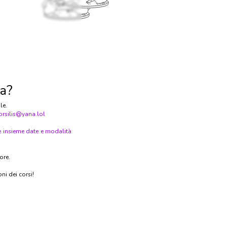
da?
le.
orsilis@yana.lol
e insieme date e modalità
ore.
ni dei corsi!