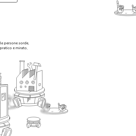
lle persone sorde,
ratico e mirato,