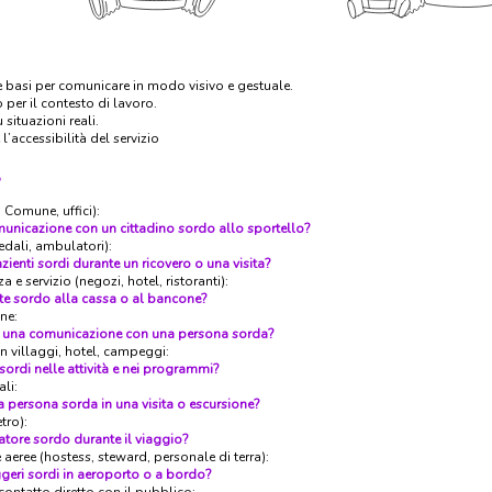
le basi per comunicare in modo visivo e gestuale.
per il contesto di lavoro.
situazioni reali.
l’accessibilità del servizio
?
 Comune, uffici):
unicazione con un cittadino sordo allo sportello?
edali, ambulatori):
enti sordi durante un ricovero o una visita?
 e servizio (negozi, hotel, ristoranti):
te sordo alla cassa o al bancone?
ne:
za una comunicazione con una persona sorda?
in villaggi, hotel, campeggi:
ordi nelle attività e nei programmi?
li:
ersona sorda in una visita o escursione?
tro):
atore sordo durante il viaggio?
eree (hostess, steward, personale di terra):
eri sordi in aeroporto o a bordo?