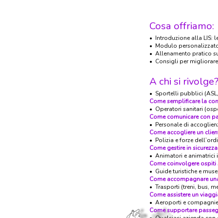
Cosa offriamo:
• Introduzione alla LIS: 
• Modulo personalizzato 
• Allenamento pratico su 
• Consigli per migliorare 
A chi si rivolge
• Sportelli pubblici (ASL,
Come semplificare la com
• Operatori sanitari (osp
Come comunicare con pazi
• Personale di accoglienza
Come accogliere un clien
• Polizia e forze dell’ordi
Come gestire in sicurez
• Animatori e animatrici 
Come coinvolgere ospiti s
• Guide turistiche e musea
Come accompagnare una p
• Trasporti (treni, bus, me
Come assistere un viaggi
• Aeroporti e compagnie a
Come supportare passegg