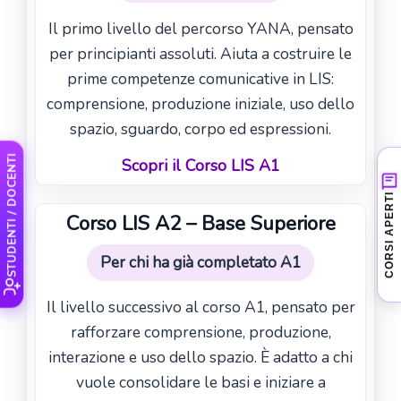
Il primo livello del percorso YANA, pensato
per principianti assoluti. Aiuta a costruire le
prime competenze comunicative in LIS:
comprensione, produzione iniziale, uso dello
spazio, sguardo, corpo ed espressioni.
STUDENTI / DOCENTI
Scopri il Corso LIS A1
Nessun corso aperto al
CORSI APERTI
momento
Corso LIS A2 – Base Superiore
Stiamo preparando le prossime attività
Per chi ha già completato A1
LIS. Puoi contattarci per ricevere
informazioni sui nuovi corsi in partenza.
Il livello successivo al corso A1, pensato per
rafforzare comprensione, produzione,
Chiedi informazioni
›
interazione e uso dello spazio. È adatto a chi
vuole consolidare le basi e iniziare a