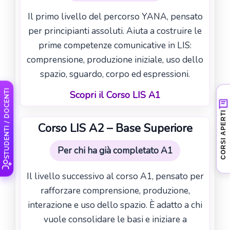
Il primo livello del percorso YANA, pensato
per principianti assoluti. Aiuta a costruire le
prime competenze comunicative in LIS:
comprensione, produzione iniziale, uso dello
spazio, sguardo, corpo ed espressioni.
STUDENTI / DOCENTI
Scopri il Corso LIS A1
Nessun corso aperto al
CORSI APERTI
momento
Corso LIS A2 – Base Superiore
Stiamo preparando le prossime attività
Per chi ha già completato A1
LIS. Puoi contattarci per ricevere
informazioni sui nuovi corsi in partenza.
Il livello successivo al corso A1, pensato per
rafforzare comprensione, produzione,
Chiedi informazioni
›
interazione e uso dello spazio. È adatto a chi
vuole consolidare le basi e iniziare a