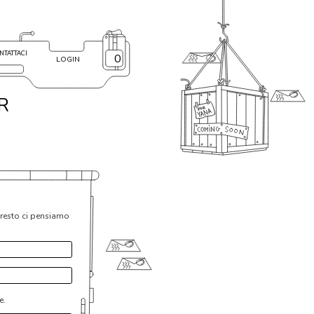
NTATTACI
0
LOGIN
R
l resto ci pensiamo
e.