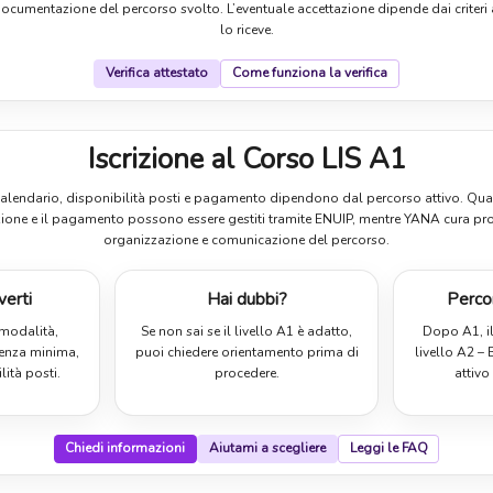
ocumentazione del percorso svolto. L’eventuale accettazione dipende dai criteri
lo riceve.
Verifica attestato
Come funziona la verifica
Iscrizione al Corso LIS A1
 calendario, disponibilità posti e pagamento dipendono dal percorso attivo. Qua
rizione e il pagamento possono essere gestiti tramite ENUIP, mentre YANA cura pro
organizzazione e comunicazione del percorso.
verti
Hai dubbi?
Perco
 modalità,
Se non sai se il livello A1 è adatto,
Dopo A1, il
uenza minima,
puoi chiedere orientamento prima di
livello A2 –
lità posti.
procedere.
attiv
Chiedi informazioni
Aiutami a scegliere
Leggi le FAQ