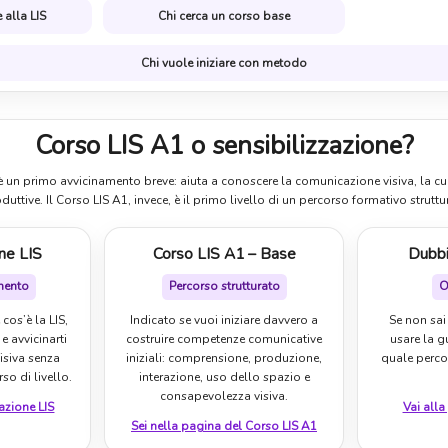
 alla LIS
Chi cerca un corso base
Chi vuole iniziare con metodo
Corso LIS A1 o sensibilizzazione?
 è un primo avvicinamento breve: aiuta a conoscere la comunicazione visiva, la cu
oduttive. Il Corso LIS A1, invece, è il primo livello di un percorso formativo struttu
one LIS
Corso LIS A1 – Base
Dubbi
mento
Percorso strutturato
O
 cos’è la LIS,
Indicato se vuoi iniziare davvero a
Se non sai
e avvicinarti
costruire competenze comunicative
usare la 
isiva senza
iniziali: comprensione, produzione,
quale perco
so di livello.
interazione, uso dello spazio e
consapevolezza visiva.
zazione LIS
Vai alla
Sei nella pagina del Corso LIS A1