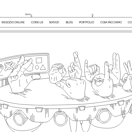
NEGOZIO ONLINE
CORSI LIS
SERVIZI
BLOG
PORTFOLIO
COSA FACCIAMO
CO