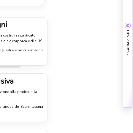
Nessun corso aperto al momento
Stiamo preparando le prossime attività LIS.
ni
Puoi contattarci per ricevere informazioni sui
nuovi corsi in partenza.
CORSI APERTI
Chiedi informazioni
›
costruire significato in
ziale e corporea della LIS.
. Questi elementi non sono
›
isiva
ione alla pratica, alla
a Lingua dei Segni Italiana