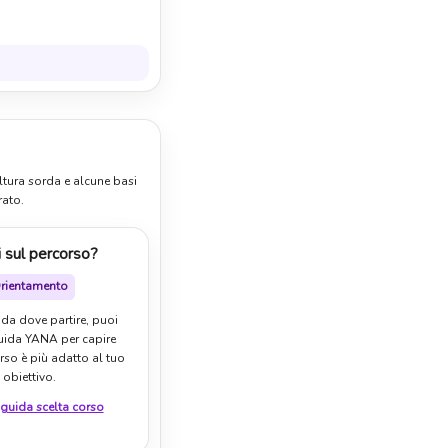
ltura sorda e alcune basi
rato.
 sul percorso?
rientamento
 da dove partire, puoi
guida YANA per capire
rso è più adatto al tuo
obiettivo.
 guida scelta corso