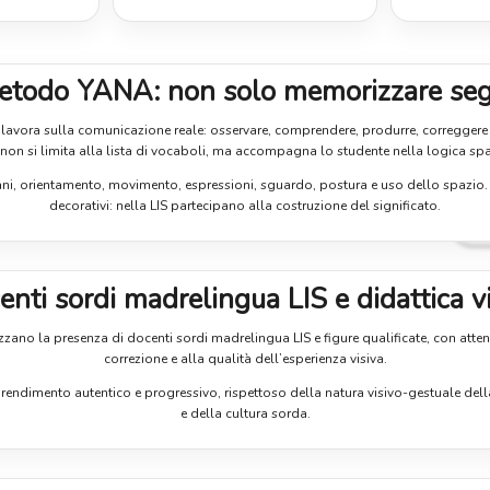
etodo YANA: non solo memorizzare seg
avora sulla comunicazione reale: osservare, comprendere, produrre, correggere e 
non si limita alla lista di vocaboli, ma accompagna lo studente nella logica spa
mani, orientamento, movimento, espressioni, sguardo, postura e uso dello spazio
decorativi: nella LIS partecipano alla costruzione del significato.
nti sordi madrelingua LIS e didattica v
zzano la presenza di docenti sordi madrelingua LIS e figure qualificate, con attenz
correzione e alla qualità dell’esperienza visiva.
pprendimento autentico e progressivo, rispettoso della natura visivo-gestuale dell
e della cultura sorda.