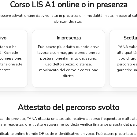
Corso LIS A1 online o in presenza
sere attivati online dal vivo, altri in presenza o in modalità mista, in base al c
obiettivi didattici.
vivo
In presenza
Scelta
ontano o ha
Può essere più adatto quando serve
YANA valut
tà. Richiede
lavorare con maggiore precisione su
alla qualità
connessione,
postura, orientamento del segno,
tipo di gru
ttenzione alle
uso dello spazio, distanza,
percorso e a
ocente.
movimento del corpo e correzione
garantire un
diretta.
Attestato del percorso svolto
ando previsto, YANA rilascia un attestato relativo al corso frequentato e alle atti
tare frequenza, ore, livello e superamento della verifica finale, se prevista dal per
ificabile online tramite QR code e identificativo univoco. Può essere presentato ad