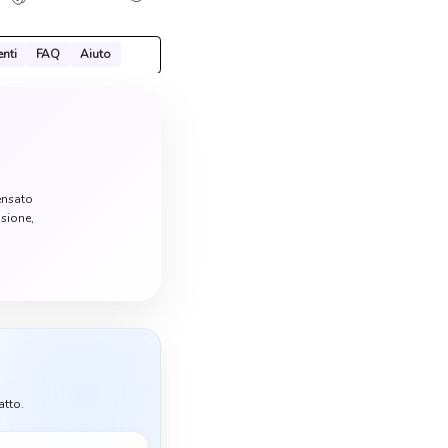
nti
FAQ
Aiuto
ensato
nsione,
atto.