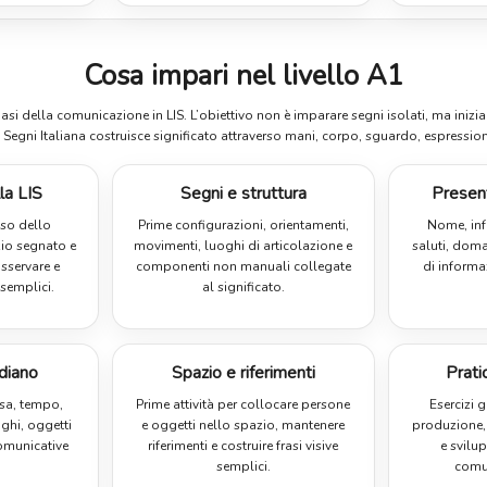
Cosa impari nel livello A1
 basi della comunicazione in LIS. L’obiettivo non è imparare segni isolati, ma ini
 Segni Italiana costruisce significato attraverso mani, corpo, sguardo, espression
la LIS
Segni e struttura
Present
uso dello
Prime configurazioni, orientamenti,
Nome, inf
io segnato e
movimenti, luoghi di articolazione e
saluti, dom
osservare e
componenti non manuali collegate
di informa
semplici.
al significato.
diano
Spazio e riferimenti
Prati
asa, tempo,
Prime attività per collocare persone
Esercizi 
oghi, oggetti
e oggetti nello spazio, mantenere
produzione,
omunicative
riferimenti e costruire frasi visive
e svilu
semplici.
comun