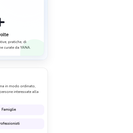
+
olte
ative, pratiche, di
one curate da YANA.
iana in modo ordinato,
 persone interessate alla
Famiglie
rofessionisti