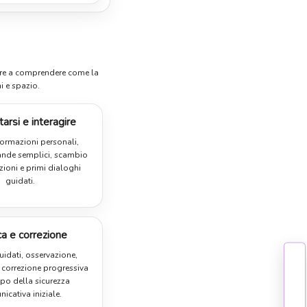
ziare a comprendere come la
i e spazio.
arsi e interagire
ormazioni personali,
ande semplici, scambio
zioni e primi dialoghi
guidati.
ca e correzione
guidati, osservazione,
 correzione progressiva
ppo della sicurezza
icativa iniziale.