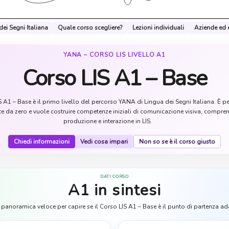
dei Segni Italiana
Quale corso scegliere?
Lezioni individuali
Aziende ed e
YANA – CORSO LIS LIVELLO A1
Corso LIS A1 – Base
S A1 – Base è il primo livello del percorso YANA di Lingua dei Segni Italiana. È p
te da zero e vuole costruire competenze iniziali di comunicazione visiva, compre
produzione e interazione in LIS.
Chiedi informazioni
Vedi cosa impari
Non so se è il corso giusto
DATI CORSO
A1 in sintesi
panoramica veloce per capire se il Corso LIS A1 – Base è il punto di partenza ad