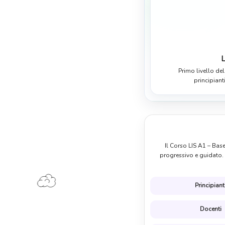
L
Primo livello de
principiant
Il Corso LIS A1 – Bas
progressivo e guidato. È
Principiant
Docenti