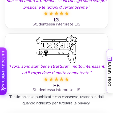
non si dà molta attenzione. I suoi consigli sono sempre
preziosi e le lezioni divertentissime.”
★
★
★
★
★
I.G.
Studentessa interprete LIS
STUDENTI / DOCENTI
Nessun corso aperto al
CORSI APERTI
“I corsi sono stati bene strutturati, molto interessanti
momento
ed il corpo dove ti molto competente.”
★
★
★
★
★
Stiamo preparando le prossime attività
LIS. Puoi contattarci per ricevere
E.E.
Studentessa interprete LIS
informazioni sui nuovi corsi in partenza.
Testimonianze pubblicate con consenso, usando iniziali
quando richiesto per tutelare la privacy.
Chiedi informazioni
›