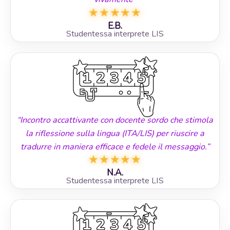
★
★
★
★
★
E.B.
Studentessa interprete LIS
“Incontro accattivante con docente sordo che stimola
la riflessione sulla lingua (ITA/LIS) per riuscire a
tradurre in maniera efficace e fedele il messaggio.”
★
★
★
★
★
N.A.
Studentessa interprete LIS