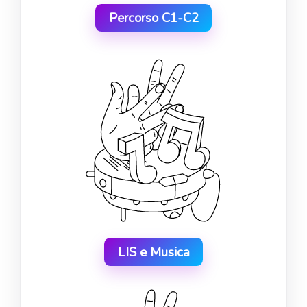
Percorso C1-C2
LIS e Musica