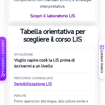
interpretative.
Scopri il laboratorio LIS
Tabella orientativa per
scegliere il corso LIS
STUDENTI / DOCENTI
Nessun corso aperto al
CORSI APERTI
SITUAZIONE
momento
Voglio capire cos’è la LIS prima di
Stiamo preparando le prossime attività
iscrivermi a un livello
LIS. Puoi contattarci per ricevere
informazioni sui nuovi corsi in partenza.
PERCORSO CONSIGLIATO
Sensibilizzazione LIS
Chiedi informazioni
›
PERCHÉ
Primo approccio alla lingua, alla cultura sorda e